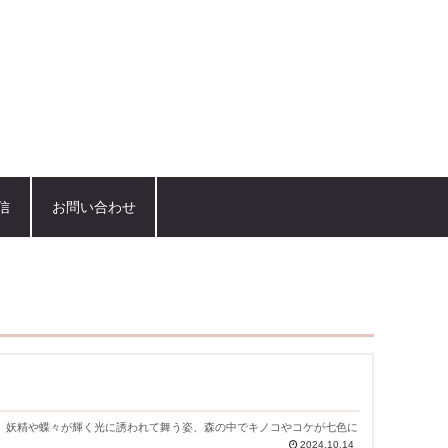
信
お問い合わせ
。妖精や蝶々が輝く光に誘われて舞う姿、森の中でキノコやコケが七色に
2024.10.14