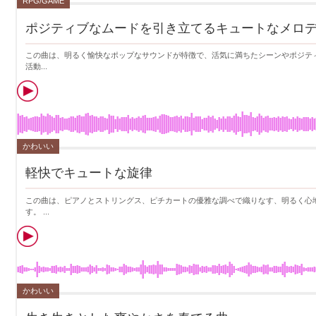
RPG/GAME
ポジティブなムードを引き立てるキュートなメロ
この曲は、明るく愉快なポップなサウンドが特徴で、活気に満ちたシーンやポジティブなイメージ
活動...
かわいい
軽快でキュートな旋律
この曲は、ピアノとストリングス、ピチカートの優雅な調べで織りなす、明るく心
す。 ...
かわいい