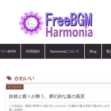
フリーBGM
利用規約
Harmoniaについて
Blog
配
かわいい
ヒーリング
妖精と蝶々が舞う、夢幻的な森の風景
この作品は、物語の世界から抜け出したかのような魔法の森を音楽で描き出します
輝く幻想的...