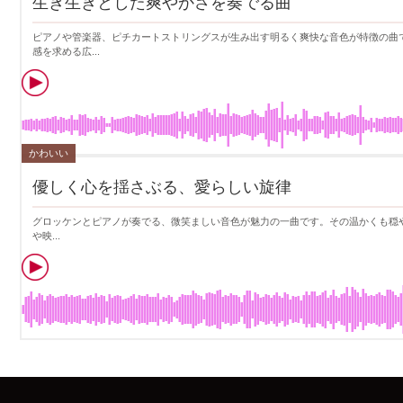
生き生きとした爽やかさを奏でる曲
ピアノや管楽器、ピチカートストリングスが生み出す明るく爽快な音色が特徴の曲
感を求める広...
かわいい
優しく心を揺さぶる、愛らしい旋律
グロッケンとピアノが奏でる、微笑ましい音色が魅力の一曲です。その温かくも穏やかな
や映...