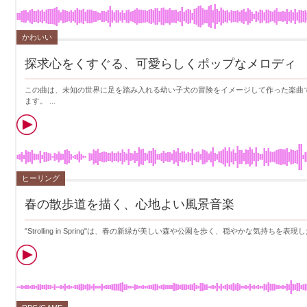
かわいい
探求心をくすぐる、可愛らしくポップなメロディ
この曲は、未知の世界に足を踏み入れる幼い子犬の冒険をイメージして作った楽曲
ます。 ...
ヒーリング
春の散歩道を描く、心地よい風景音楽
"Strolling in Spring"は、春の新緑が美しい森や公園を歩く、穏やかな気持ち