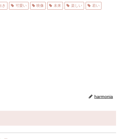
向き
可愛い
映像
未来
楽しい
若い
harmonia