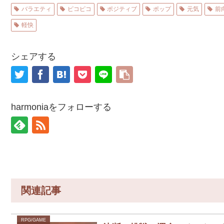
バラエティ
ピコピコ
ポジティブ
ポップ
元気
前
軽快
シェアする
harmoniaをフォローする
関連記事
RPG/GAME