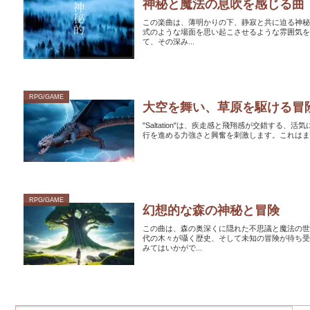
神秘と魔法の息吹を感じる曲
この楽曲は、薄明かりの下、静寂と共に迫る神
式のような場面を思い起こさせるような雰囲気を
て、その深み...
RPG/GAME
大空を舞い、草原を駆ける冒
"Saltation"は、疾走感と飛翔感が交錯す
行を進める力強さと興奮を刺激します。これはま
RPG/GAME
幻想的な森の神秘と冒険
この曲は、森の奥深くに隠れた不思議と魔法の
代の木々が囁く歴史、そして未知の冒険が待ち
みてはいかがで...