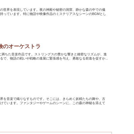
秘の世界を表現しています。夜の神殿や秘密の洞窟、静かな森の中での儀
持っています。特に物語や映像作品のミステリアスなシーンのBGMとし
険のオーケストラ
る、活気に満ちた音楽作品です。ストリングスの豊かな響きと緻密なリズムが、進
るで、物語の戦いや戦略の進展に緊張感を与え、勇敢なる前進を促すか...
世界を音楽で織りなすものです。そこには、きらめく妖精たちの舞や、古
受けています。ファンタジーやゲームのシーンに、この森の神秘を添えて