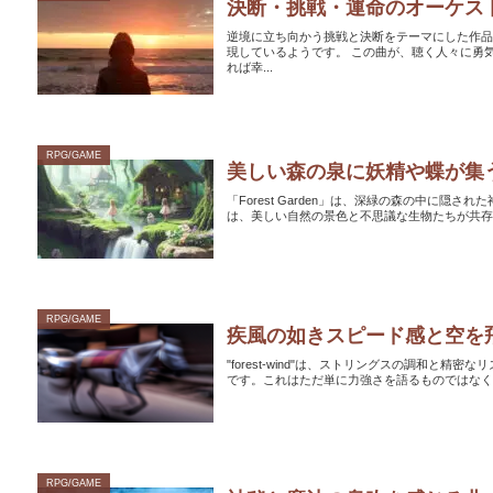
決断・挑戦・運命のオーケス
逆境に立ち向かう挑戦と決断をテーマにした作
現しているようです。 この曲が、聴く人々に勇気を与え、何か新しいことに挑戦したり、大切な決断を下す時の支えとな
れば幸...
RPG/GAME
美しい森の泉に妖精や蝶が集
「Forest Garden」は、深緑の森の中に
RPG/GAME
疾風の如きスピード感と空を
"forest-wind"は、ストリングスの調和
RPG/GAME