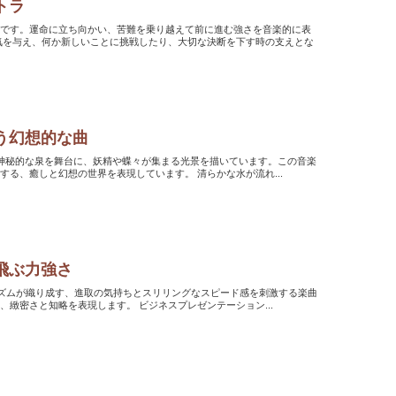
トラ
品です。運命に立ち向かい、苦難を乗り越えて前に進む強さを音楽的に表
う幻想的な曲
隠された神秘的な泉を舞台に、妖精や蝶々が集まる光景を描いています。この音楽
は、美しい自然の景色と不思議な生物たちが共存する、癒しと幻想の世界を表現しています。 清らかな水が流れ...
飛ぶ力強さ
と精密なリズムが織り成す、進取の気持ちとスリリングなスピード感を刺激する楽曲
です。これはただ単に力強さを語るものではなく、緻密さと知略を表現します。 ビジネスプレゼンテーション...