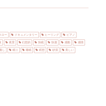
スロー
ドキュメンタリー
ヒーリング
ピアノ
夜
夜景
幻想的
快眠
快適
感動
感情
癒し
眠り
睡眠
瞑想
砂漠
美しい