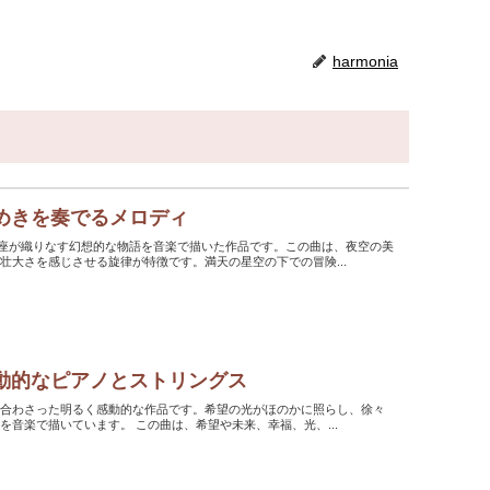
harmonia
めきを奏でるメロディ
々の瞬きと星座が織りなす幻想的な物語を音楽で描いた作品です。この曲は、夜空の美
壮大さを感じさせる旋律が特徴です。満天の星空の下での冒険...
動的なピアノとストリングス
グスが組み合わさった明るく感動的な作品です。希望の光がほのかに照らし、徐々
にその輝きを増していく、そんな未来への期待感を音楽で描いています。 この曲は、希望や未来、幸福、光、...