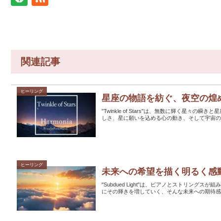
関連記事
ヒーリング
星座の物語を紡ぐ、夜空の煌
"Twinkle of Stars"は、無数に輝く星
しさ、星に願いを込める心の動き、そして宇宙の
ヒーリング
未来への希望を描く明るく感
"Subdued Light"は、ピアノとストリン