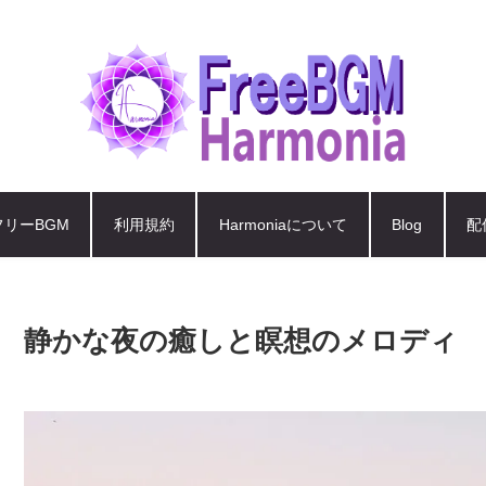
フリーBGM
利用規約
Harmoniaについて
Blog
配
静かな夜の癒しと瞑想のメロディ