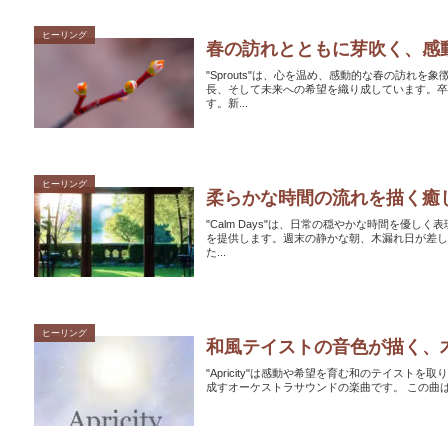
ヒーリング
春の訪れとともに芽吹く、感
"Sprouts"は、心を温め、感動的な春の訪
長、そして未来への希望を織り成しています。
す。新...
ヒーリング
柔らかな時間の流れを描く癒
"Calm Days"は、日常の穏やかな時間を優
を提供します。週末の静かな朝、木漏れ日が差
た...
ヒーリング
和風テイストの音色が描く、
"Apricity"は感動や希望を育む和のテイス
成すオーケス