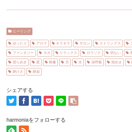
ヒーリング
ゆったり
アロマ
キラキラ
サロン
ストリングス
ファンタジー
ヨガ
リラックス
ロウソク
切ない
揺らめき
星
映像
月
水
深呼吸
煌めき
静けさ
静寂
シェアする
harmoniaをフォローする