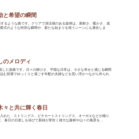
動と希望の瞬間
れを象徴するような曲です。クリアで清涼感のある旋律は、新鮮さ、暖かさ、成
卒業式のような特別な瞬間や、新たな始まりを祝うシーンにも適合しま
しのメロディ
しく表現した楽曲です。日々の静けさ、平穏な日常は、小さな幸せと感じる瞬間
し込む部屋でゆっくりと過ごす年配の夫婦などを思い浮かべながら作られ
木々と共に輝く春日
トを取り入れた、ストリングス、ピチカートストリングス、オーボエなどが織り
トラサウンドの楽曲です。 この曲は、春日の日差しを浴びて新緑が芽吹く雄大な森林や山々の風景を...