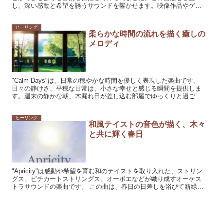
し、深い感動と希望を誘うサウンドを響かせます。映像作品やゲー
ムの感情的なシーンをより鮮やかに照...
ヒーリング
柔らかな時間の流れを描く癒しの
メロディ
"Calm Days"は、日常の穏やかな時間を優しく表現した楽曲です。
日々の静けさ、平穏な日常は、小さな幸せと感じる瞬間を提供しま
す。週末の静かな朝、木漏れ日が差し込む部屋でゆっくりと過ごす
年配の夫婦などを思い浮かべながら作られた...
ヒーリング
和風テイストの音色が描く、木々
と共に輝く春日
"Apricity"は感動や希望を育む和のテイストを取り入れた、ストリン
グス、ピチカートストリングス、オーボエなどが織り成すオーケス
トラサウンドの楽曲です。 この曲は、春日の日差しを浴びて新緑が
芽吹く雄大な森林や山々の風景を...