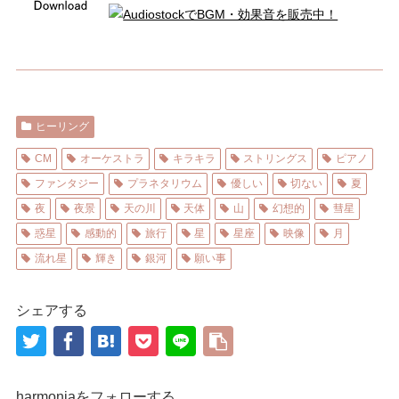
ヒーリング
CM
オーケストラ
キラキラ
ストリングス
ピアノ
ファンタジー
プラネタリウム
優しい
切ない
夏
夜
夜景
天の川
天体
山
幻想的
彗星
惑星
感動的
旅行
星
星座
映像
月
流れ星
輝き
銀河
願い事
シェアする
harmoniaをフォローする