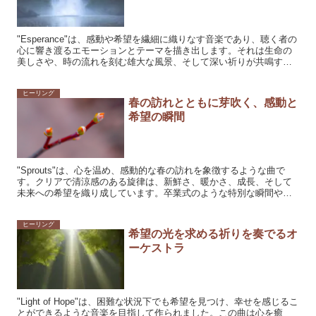
"Esperance"は、感動や希望を繊細に織りなす音楽であり、聴く者の
心に響き渡るエモーションとテーマを描き出します。それは生命の
美しさや、時の流れを刻む雄大な風景、そして深い祈りが共鳴する
ような音色で満たされています。 ...
ヒーリング
春の訪れとともに芽吹く、感動と
希望の瞬間
"Sprouts"は、心を温め、感動的な春の訪れを象徴するような曲で
す。クリアで清涼感のある旋律は、新鮮さ、暖かさ、成長、そして
未来への希望を織り成しています。卒業式のような特別な瞬間や、
新たな始まりを祝うシーンにも適合します。新...
ヒーリング
希望の光を求める祈りを奏でるオ
ーケストラ
"Light of Hope"は、困難な状況下でも希望を見つけ、幸せを感じるこ
とができるような音楽を目指して作られました。この曲は心を癒